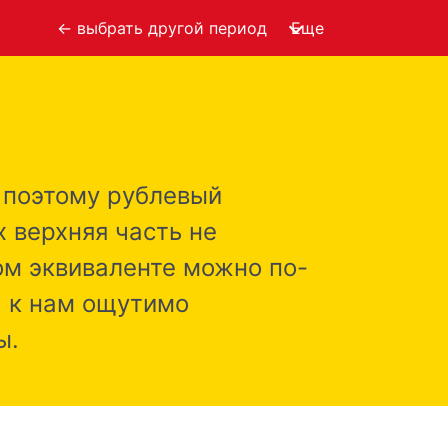
← выбрать другой период
Еще
, поэтому рублевый
 верхняя часть не
ом эквиваленте можно по-
а к нам ощутимо
ы.