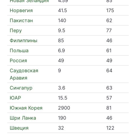
Новая Зеландия
4.59
85
Норвегия
41.5
175
Пакистан
140
62
Перу
9.5
77
Филиппины
85
46
Польша
6.9
61
Россия
49
49
Саудовская
9
64
Аравия
Сингапур
3.6
63
ЮАР
15.5
57
Южная Корея
2900
81
Шри Ланка
190
46
Швеция
32
122