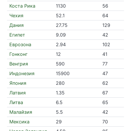
Коста Рика
1130
56
Чехия
52.1
64
Дания
27.75
129
Египет
9.09
42
Еврозона
2.94
102
Гонконг
12
41
Венгрия
590
77
Индонезия
15900
47
Япония
280
62
Латвия
1.35
67
Литва
6.5
65
Малайзия
5.5
42
Мексика
29
70