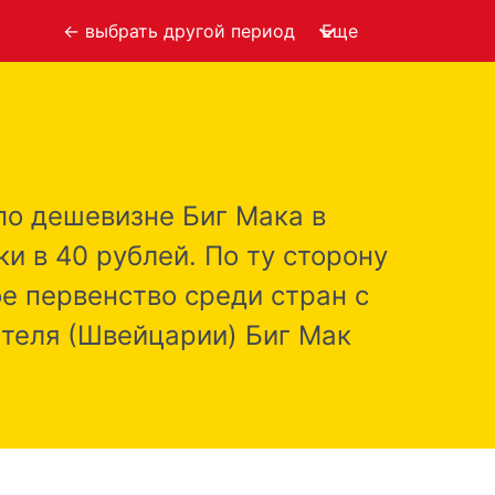
← выбрать другой период
Еще
по дешевизне Биг Мака в
и в 40 рублей. По ту сторону
ое первенство среди стран с
теля (Швейцарии) Биг Мак